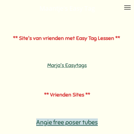
Ga
Maantje's Easy Tag
direct
naar
de
** Site's van vrienden met Easy Tag Lessen **
hoofdinhoud
Marja's Easytags
** Vrienden Sites **
Angie free poser tubes