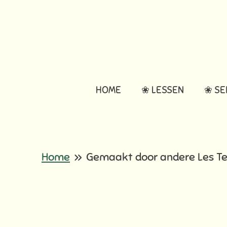
Ga
direct
naar
de
hoofdinhoud
HOME
❀ LESSEN
❀ SE
Home
»
Gemaakt door andere Les T