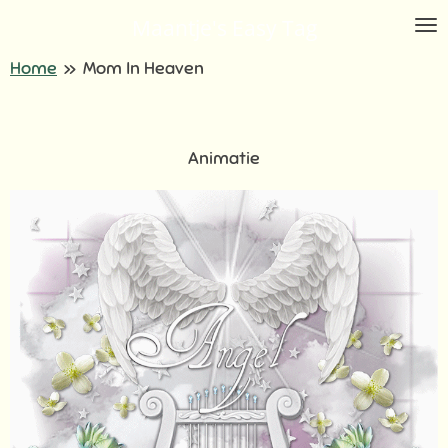
Ga
Maantje's Easy Tag
direct
Home
»
Mom In Heaven
naar
de
hoofdinhoud
Animatie